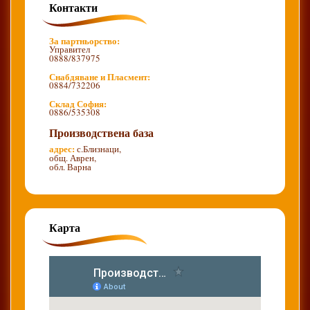
Контакти
За партньорство:
Управител
0888/837975
Снабдяване и Пласмент:
0884/732206
Склад София:
0886/535308
Производствена база
адрес:
с.Близнаци,
общ. Аврен,
обл. Варна
Карта